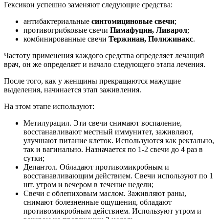
Гексикон успешно заменяют следующие средства:
антибактериальные
синтомициновые свечи
;
противогрибковые свечи
Пимафуцин, Ливарол
;
комбинированные свечи
Тержинан, Полижинакс
.
Частоту применения каждого средства определяет лечащий
врач, он же определяет и начало следующего этапа лечения.
После того, как у женщины прекращаются мажущие
выделения, начинается этап заживления.
На этом этапе используют:
Метилурацил. Эти свечи снимают воспаление,
восстанавливают местный иммунитет, заживляют,
улучшают питание клеток. Используются как ректально,
так и вагинально. Назначается по 1-2 свечи до 4 раз в
сутки;
Депантол. Обладают противомикробным и
восстанавливающим действием. Свечи используют по 1
шт. утром и вечером в течение недели;
Свечи с облепиховым маслом. Заживляют раны,
снимают болезненные ощущения, обладают
противомикробным действием. Используют утром и