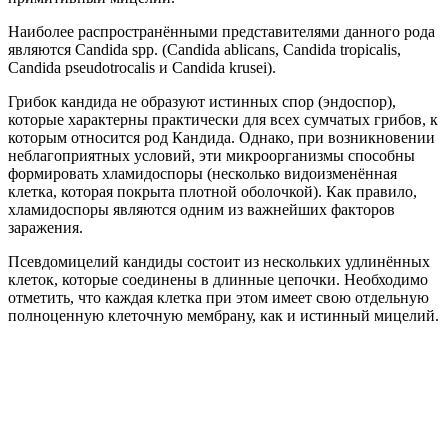
Наиболее распространёнными представителями данного рода
являются Candida spp. (Candida ablicans, Сandida tropicalis,
Сandida pseudotrocalis и Сandida krusei).
Грибок кандида не образуют истинных спор (эндоспор),
которые характерны практически для всех сумчатых грибов, к
которым относится род Кандида. Однако, при возникновении
неблагоприятных условий, эти микроорганизмы способны
формировать хламидоспоры (несколько видоизменённая
клетка, которая покрыта плотной оболочкой). Как правило,
хламидоспоры являются одним из важнейших факторов
заражения.
Псевдомицелий кандиды состоит из нескольких удлинённых
клеток, которые соединены в длинные цепочки. Необходимо
отметить, что каждая клетка при этом имеет свою отдельную
полноценную клеточную мембрану, как и истинный мицелий.