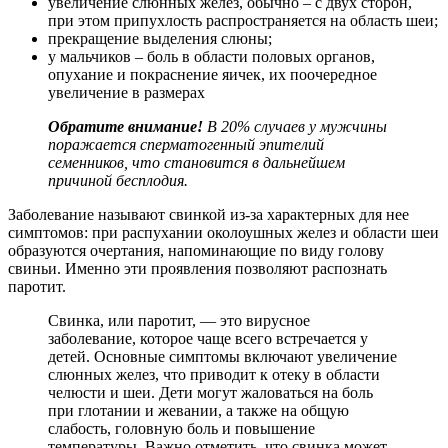
увеличение слюнных желез, обычно – с двух сторон,
при этом припухлость распространяется на область шеи;
прекращение выделения слюны;
у мальчиков – боль в области половых органов,
опухание и покраснение яичек, их поочередное
увеличение в размерах
Обратите внимание!
В 20% случаев у мужчины
поражается сперматогенный эпителий
семенников, что становится в дальнейшем
причиной бесплодия.
Заболевание называют свинкой из-за характерных для нее
симптомов: при распухании околоушных желез и области шеи
образуются очертания, напоминающие по виду голову
свиньи. Именно эти проявления позволяют распознать
паротит.
Свинка, или паротит, — это вирусное
заболевание, которое чаще всего встречается у
детей. Основные симптомы включают увеличение
слюнных желез, что приводит к отеку в области
челюсти и шеи. Дети могут жаловаться на боль
при глотании и жевании, а также на общую
слабость, головную боль и повышение
температуры. Важно отметить, что свинка может