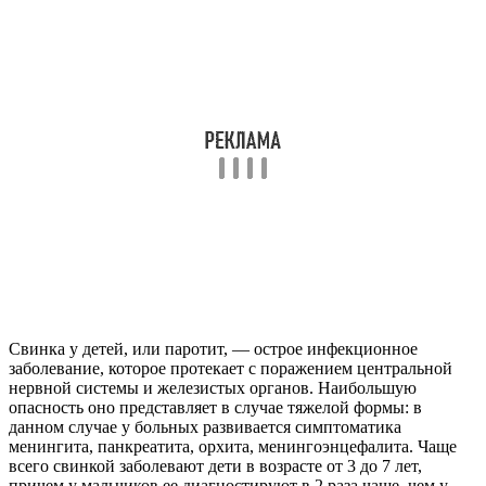
Свинка у детей, или паротит, — острое инфекционное
заболевание, которое протекает с поражением центральной
нервной системы и железистых органов. Наибольшую
опасность оно представляет в случае тяжелой формы: в
данном случае у больных развивается симптоматика
менингита, панкреатита, орхита, менингоэнцефалита. Чаще
всего свинкой заболевают дети в возрасте от 3 до 7 лет,
причем у мальчиков ее диагностируют в 2 раза чаще, чем у