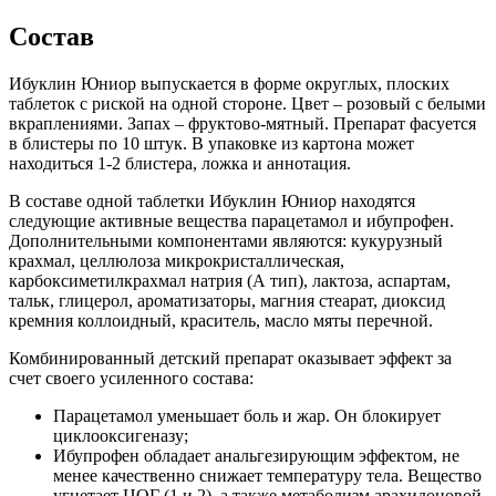
Состав
Ибуклин Юниор выпускается в форме округлых, плоских
таблеток с риской на одной стороне. Цвет – розовый с белыми
вкраплениями. Запах – фруктово-мятный. Препарат фасуется
в блистеры по 10 штук. В упаковке из картона может
находиться 1-2 блистера, ложка и аннотация.
В составе одной таблетки Ибуклин Юниор находятся
следующие активные вещества парацетамол и ибупрофен.
Дополнительными компонентами являются: кукурузный
крахмал, целлюлоза микрокристаллическая,
карбоксиметилкрахмал натрия (А тип), лактоза, аспартам,
тальк, глицерол, ароматизаторы, магния стеарат, диоксид
кремния коллоидный, краситель, масло мяты перечной.
Комбинированный детский препарат оказывает эффект за
счет своего усиленного состава:
Парацетамол уменьшает боль и жар. Он блокирует
циклооксигеназу;
Ибупрофен обладает анальгезирующим эффектом, не
менее качественно снижает температуру тела. Вещество
угнетает ЦОГ (1 и 2), а также метаболизм арахидоновой