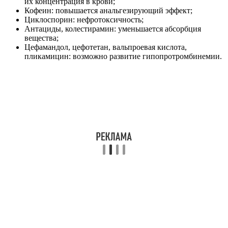
их концентрация в крови;
Кофеин: повышается анальгезирующий эффект;
Циклоспорин: нефротоксичность;
Антациды, колестирамин: уменьшается абсорбция
вещества;
Цефамандол, цефотетан, вальпроевая кислота,
пликамицин: возможно развитие гипопротромбинемии.