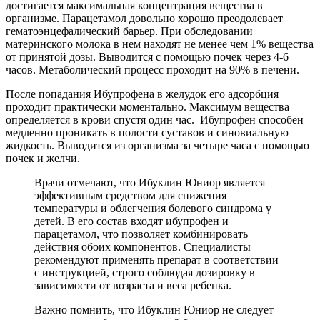
достигается максимальная концентрация вещества в
организме. Парацетамол довольно хорошо преодолевает
гематоэнцефалический барьер. При обследовании
материнского молока в нем находят не менее чем 1% вещества
от принятой дозы. Выводится с помощью почек через 4-6
часов. Метаболический процесс проходит на 90% в печени.
После попадания Ибупрофена в желудок его адсорбция
проходит практически моментально. Максимум вещества
определяется в крови спустя один час. Ибупрофен способен
медленно проникать в полости суставов и синовиальную
жидкость. Выводится из организма за четыре часа с помощью
почек и желчи.
Врачи отмечают, что Ибуклин Юниор является
эффективным средством для снижения
температуры и облегчения болевого синдрома у
детей. В его состав входят ибупрофен и
парацетамол, что позволяет комбинировать
действия обоих компонентов. Специалисты
рекомендуют применять препарат в соответствии
с инструкцией, строго соблюдая дозировку в
зависимости от возраста и веса ребенка.
Важно помнить, что Ибуклин Юниор не следует