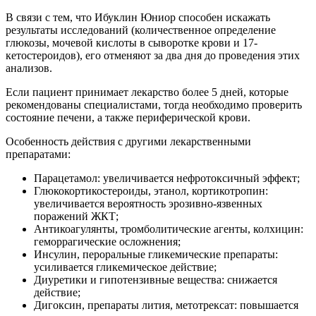
В связи с тем, что Ибуклин Юниор способен искажать
результаты исследований (количественное определение
глюкозы, мочевой кислоты в сыворотке крови и 17-
кетостероидов), его отменяют за два дня до проведения этих
анализов.
Если пациент принимает лекарство более 5 дней, которые
рекомендованы специалистами, тогда необходимо проверить
состояние печени, а также периферической крови.
Особенность действия с другими лекарственными
препаратами:
Парацетамол: увеличивается нефротоксичный эффект;
Глюкокортикостероиды, этанол, кортикотропин:
увеличивается вероятность эрозивно-язвенных
поражений ЖКТ;
Антикоагулянты, тромболитические агенты, колхицин:
геморрагические осложнения;
Инсулин, пероральные гликемические препараты:
усиливается гликемическое действие;
Диуретики и гипотензивные вещества: снижается
действие;
Дигоксин, препараты лития, метотрексат: повышается