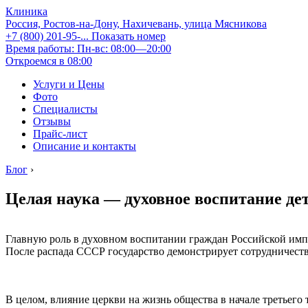
Клиника
Россия, Ростов-на-Дону, Нахичевань, улица Мясникова
+7 (800) 201-95-...
Показать номер
Время работы: Пн-вс: 08:00—20:00
Откроемся в 08:00
Услуги и Цены
Фото
Специалисты
Отзывы
Прайс-лист
Описание и контакты
Блог
›
Целая наука — духовное воспитание дет
Главную роль в духовном воспитании граждан Российской импер
После распада СССР государство демонстрирует сотрудничеств
В целом, влияние церкви на жизнь общества в начале третьего