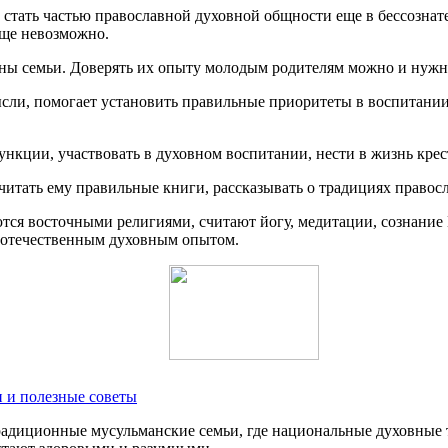
у стать частью православной духовной общности еще в бессозна
еще невозможно.
ны семьи. Доверять их опыту молодым родителям можно и нужно
ысли, помогает установить правильные приоритеты в воспитани
ункции, участвовать в духовном воспитании, нести в жизнь кре
 читать ему правильные книги, рассказывать о традициях правосл
аются восточными религиями, считают йогу, медитации, созна
 отечественным духовным опытом.
и и полезные советы
радиционные мусульманские семьи, где национальные духовные