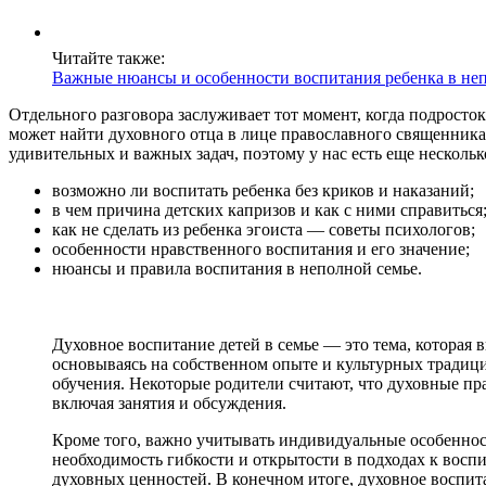
Читайте также:
Важные нюансы и особенности воспитания ребенка в не
Отдельного разговора заслуживает тот момент, когда подросток
может найти духовного отца в лице православного священника,
удивительных и важных задач, поэтому у нас есть еще несколь
возможно ли воспитать ребенка без криков и наказаний;
в чем причина детских капризов и как с ними справиться
как не сделать из ребенка эгоиста — советы психологов;
особенности нравственного воспитания и его значение;
нюансы и правила воспитания в неполной семье.
Духовное воспитание детей в семье — это тема, которая
основываясь на собственном опыте и культурных традици
обучения. Некоторые родители считают, что духовные пр
включая занятия и обсуждения.
Кроме того, важно учитывать индивидуальные особенности
необходимость гибкости и открытости в подходах к вос
духовных ценностей. В конечном итоге, духовное воспита