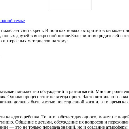
полной семье
 пожелает снять крест. В поисках новых авторитетов он может не
 новых друзей в воскресной школе.Большинство родителей согла
ко интересных материалов на тему:
;
 вызывает множество обсуждений и разногласий. Многие родител
ях. Однако процесс этот не всегда прост. Часто возникают сло
актики должны быть частью повседневной жизни, в то время ка
 каждого ребенка. То, что работает для одного, может не подо
питанию. Общение с детьми, обсуждение их вопросов и пережив
ние — это не только передача знаний, но и создание атмосферы