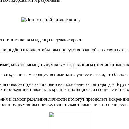
стают здоровыми и разумными.
о таинства на младенца надевают крест.
но подбирать так, чтобы там присутствовали образы святых и ан
иями, можно насыщать духовным содержанием (чтение отрывков 
ывать, с чистым сердцем вспоминать лучшее из того, что было с
 обладает русская и советская классическая литература. Круг 
 что объединяет людей, искренне заботящихся о его душе и нрав
ия и самоопределения личности помогут преодолеть искренние 
стоянном духовном поиске, испытывают сомнения, но не переста