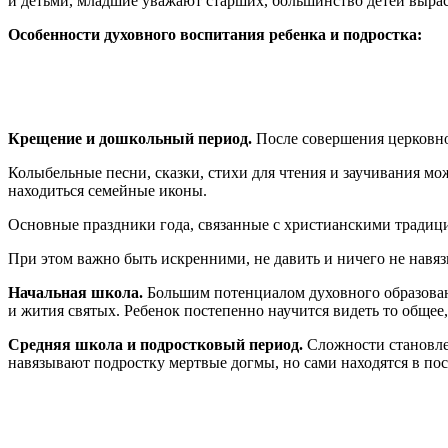
и детьми, младшие уважают старших, большинство детей выра
Особенности духовного воспитания ребенка и подростка:
Крещение и дошкольный период.
После совершения церковног
Колыбельные песни, сказки, стихи для чтения и заучивания мож
находиться семейные иконы.
Основные праздники года, связанные с христианскими традиц
При этом важно быть искренними, не давить и ничего не навяз
Начальная школа.
Большим потенциалом духовного образования
и жития святых. Ребенок постепенно научится видеть то общее,
Средняя школа и подростковый период.
Сложности становлен
навязывают подростку мертвые догмы, но сами находятся в по