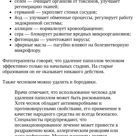
селен — очищает организм от токсинов, улучшает
регенерацию тканей;
германий — укрепляет стенки сосудов;
йод — улучшает обменные процессы, регулирует работу
эндокринной системы;
аллицин — нормализует кровообращение;
сера — блокирует развитие вредных микроорганизмов;
фитонциды — уничтожают вирусы;
эфирные масла — пагубно влияют на болезнетворную
микрофлору.
Фитотерапевты говорят, что удаление папиллом чесноком
эффективно только на начальных стадиях. На старые
образования он не оказывает никакого действия.
Также чесноком можно удалить и бородавки.
Врачи отмечают, что использование чеснока для
удаления папиллом может быть рискованным.
Хотя чеснок обладает антимикробными и
противовирусными свойствами, его применение в
качестве народного средства не всегда безопасно.
Специалисты предупреждают, что
несанкционированное лечение может привести к
раздражению кожи, аллергическим реакциям или
даже инфекциям. Многие пациенты делятся