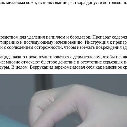
как меланома кожи, использование раствора допустимо только по
средством для удаления папиллом и бородавок. Препарат содер
отмиранию и последующему исчезновению. Инструкция к препар
жи с соблюдением осторожности, чтобы избежать повреждения зд
ацида важно проконсультироваться с дерматологом, чтобы искл
е: многие отмечают быстрое действие и отсутствие серьезных 
уры. В целом, Веррукацид зарекомендовал себя как надежное ср