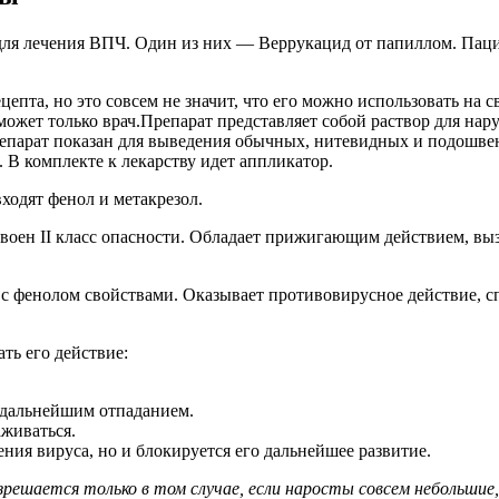
 для лечения ВПЧ. Один из них — Веррукацид от папиллом. Па
епта, но это совсем не значит, что его можно использовать на св
может только врач.Препарат представляет собой раствор для нар
Препарат показан для выведения обычных, нитевидных и подошв
. В комплекте к лекарству идет аппликатор.
ходят фенол и метакрезол.
оен II класс опасности. Обладает прижигающим действием, выз
с фенолом свойствами. Оказывает противовирусное действие, с
ть его действие:
 дальнейшим отпаданием.
аживаться.
ения вируса, но и блокируется его дальнейшее развитие.
решается только в том случае, если наросты совсем небольшие, 