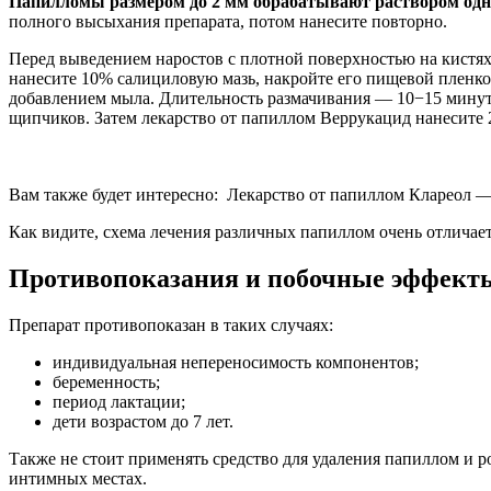
Папилломы размером до 2 мм обрабатывают раствором од
полного высыхания препарата, потом нанесите повторно.
Перед выведением наростов с плотной поверхностью на кистях,
нанесите 10% салициловую мазь, накройте его пищевой пленко
добавлением мыла. Длительность размачивания — 10−15 мину
щипчиков. Затем лекарство от папиллом Веррукацид нанесите 
Вам также будет интересно: Лекарство от папиллом Клареол —
Как видите, схема лечения различных папиллом очень отличае
Противопоказания и побочные эффект
Препарат противопоказан в таких случаях:
индивидуальная непереносимость компонентов;
беременность;
период лактации;
дети возрастом до 7 лет.
Также не стоит применять средство для удаления папиллом и 
интимных местах.