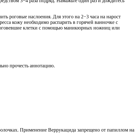
редством 3−4 раза подряд. Намажьте один раз и дождитесь
ть роговые наслоения. Для этого на 2−3 часа на нарост
есса кожу необходимо распарить в горячей ванночке с
ороговевшие клетки с помощью маникюрных ножниц или
льно прочесть аннотацию.
оболочках. Применение Веррукацида запрещено от папиллом на