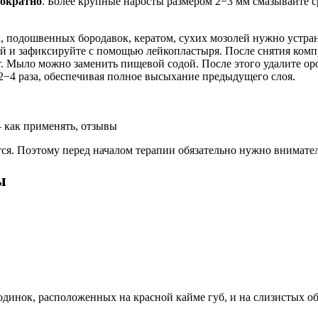
нократно
. Более крупные наросты размером 2−3 мм смазывайте с
 подошвенных бородавок, кератом, сухих мозолей нужно устрани
й и зафиксируйте с помощью лейкопластыря. После снятия компр
т. Мыло можно заменить пищевой содой. После этого удалите 
2−4 раза, обеспечивая полное высыхание предыдущего слоя.
 как применять, отзывы
тся. Поэтому перед началом терапии обязательно нужно внимате
ы
родинок, расположенных на красной кайме губ, и на слизистых 