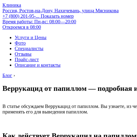
Клиника
Россия, Ростов-на-Дону, Нахичевань, улица Мясникова
+7 (800) 201-95-...
Показать номер
Время работы: Пн-вс: 08:00—20:00
Откроемся в 08:00
Услуги и Цены
Фото
Специалисты
Отзывы
Прайс-лист
Описание и контакты
Блог
›
Веррукацид от папиллом — подробная 
В статье обсуждаем Веррукацид от папиллом. Вы узнаете, из че
применять его для выведения папиллом.
Как действует Веррукацид на папилло