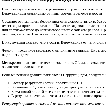
В аптеках достаточно много различных наружных препаратов
Веррукацидом независимо от типа, формы и размера нароста.
Средство от папиллом Веррукацид отпускается в аптеках без рец
имеется ряд противопоказаний. Назначить адекватное лечение 
или светло-желтого до коричневого цвета с запахом фенола. 
мозолей, кератом. Выпускается в бутылочках из темного стекла
В инструкции сказано, что в состав Веррукацида от папиллом в
Фенол — токсичное вещество с неприятным запахом. Ему присв
нарост отмирает.
Метакрезол — антисептический компонент. Обладает схожими 
организме, подавляет его.
Если вы решили удалить папилломы Веррукацидом, следует зна
Раствор разрушает клетки, пораженные ВПЧ.
В течение 3−4 дней происходит деструкция папилломы с
Кожа приобретает более светлые оттенки, начинает разгл
В результате лечения исчезают не только внешние проявл
Веррукацид против папиллом для самостоятельного лечения раз