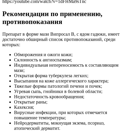
https://youtube.com/watch?v=1dFHMa9sTnc
Рекомендации по применению,
противопоказания
Препарат в форме мази Випросал В, с ядом гадюки, имеет
достаточно обширный список противопоказаний, среди
которых:
Обморожения и ожоги кожи;
Склонность к ангиоспазмам;
Индивидуальная непереносимость к составляющим
мази;
Открытая форма туберкулеза легких;
Высыпания на коже аллергического характера;
Тяжелые формы патологий печени и почек;
Угревая сыпь, гнойники в болевой области;
Недостаточность кровообращения;
Открытые раны;
Кахексия;
Вирусные инфекции, при которых отмечается
повышение температуры;
Нейродерматиты, мокнущая экзема, псориаз,
атопический дерматит.