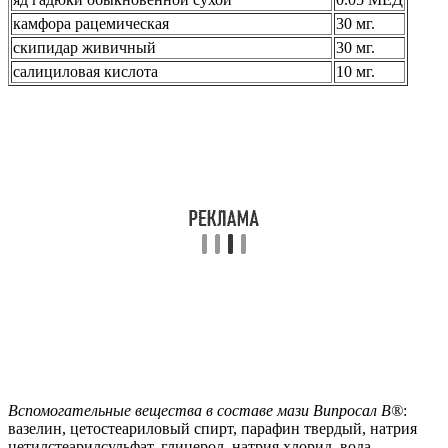
камфора рацемическая
30 мг.
скипидар живичный
30 мг.
салициловая кислота
10 мг.
Вспомогательные вещества в составе мази Випросал В®
:
вазелин, цетостеариловый спирт, парафин твердый, натрия
цетилстеарилсульфат, глицерол, натрия хлорид, вода