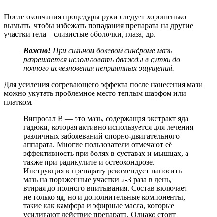
После окончания процедуры руки следует хорошенько
вымыть, чтобы избежать попадания препарата на другие
участки тела – слизистые оболочки, глаза, др.
Важно!
При сильном болевом синдроме мазь
разрешается использовать дважды в сутки до
полного исчезновения неприятных ощущений.
Для усиления согревающего эффекта после нанесения мази
можно укутать проблемное место теплым шарфом или
платком.
Випросал В — это мазь, содержащая экстракт яда
гадюки, которая активно используется для лечения
различных заболеваний опорно-двигательного
аппарата. Многие пользователи отмечают её
эффективность при болях в суставах и мышцах, а
также при радикулите и остеохондрозе.
Инструкция к препарату рекомендует наносить
мазь на пораженные участки 2-3 раза в день,
втирая до полного впитывания. Состав включает
не только яд, но и дополнительные компоненты,
такие как камфора и эфирные масла, которые
усиливают действие препарата. Однако стоит