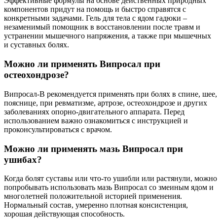
Эффективные формулы на основе действенных природных
компонентов придут на помощь и быстро справятся с
конкретными задачами. Гель для тела с ядом гадюки –
незаменимый помощник в восстановлении после травм и
устранении мышечного напряжения, а также при мышечных
и суставных болях.
Можно ли применять Випросал при
остеохондрозе?
Випросал-В рекомендуется применять при болях в спине, шее,
пояснице, при ревматизме, артрозе, остеохондрозе и других
заболеваниях опорно-двигательного аппарата. Перед
использованием важно ознакомиться с инструкцией и
проконсультироваться с врачом.
Можно ли применять мазь Випросал при
ушибах?
Когда болят суставы или что-то ушибли или растянули, можно
попробывать использовать мазь Випросал со змеиным ядом и
многолетней положительной историей применения.
Нормальный состав, умеренно плотная консистенция,
хорошая действующая способность.