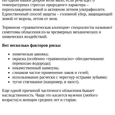
Но одной нашей доброй воли мало, если речь идет о
температурных стрессах природного характера –
переохлаждении зимой и активном летнем ультрафиолете.
Единственный способ защиты – головной убор, защищающий
зимой от мороза, летом от зноя.
Термином «травматическая алопеция» специалисты называют
симптомы облысения из-за чрезмерных механических и
химических воздействий.
Вот несколько факторов риска:
химическая завивка;
окраска (особенно «травмоопасно» обесцвечивание
перекисью водорода);
некачественный шампунь;
слишком частое применение лаков и гелей;
использование расчески с чересчур острыми зубьями;
тугое стягивание (например, в хвост).
Еще одной причиной частичного облысения бывает
наследственность. Чаще это касается мужчин (любого
возраста) и женщин средних лет и старше.