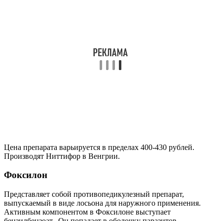
Цена препарата варьируется в пределах 400-430 рублей.
Производят Ниттифор в Венгрии.
Фоксилон
Представляет собой противопедикулезный препарат,
выпускаемый в виде лосьона для наружного применения.
Активным компонентом в Фоксилоне выступает
бензилбензоат. Он попадает в оболочку паразитов,