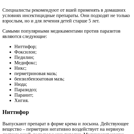
Специалисты рекомендуют от вшей применять в домашних
условиях инсектицидные препараты. Они подходят не только
взрослым, но и для лечения детей старше 5 лет.
Самыми популярными медикаментами против паразитов
являются следующие:
Ниттифор;
Фоксилон;
Педилин;
Медифокс;
Никс;
перметриновая мазь;
бензилбензоатовая мазь;
Нюда;
Паразидоз;
Паранит;
Хигия.
Ниттифор
Выпускают препарат в форме крема и лосьона. Действующее
вещество – перметрин негативно воздействует на нервную