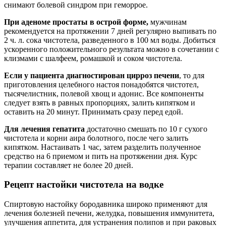
снимают болевой синдром при геморрое.
При аденоме простаты в острой форме,
мужчинам
рекомендуется на протяжении 7 дней регулярно выпивать по
2 ч. л. сока чистотела, разведенного в 100 мл воды. Добиться
ускоренного положительного результата можно в сочетании с
клизмами с шалфеем, ромашкой и соком чистотела.
Если у пациента диагностирован цирроз печени
, то для
приготовления целебного настоя понадобятся чистотел,
тысячелистник, полевой хвощ и адонис. Все компоненты
следует взять в равных пропорциях, залить кипятком и
оставить на 20 минут. Принимать сразу перед едой.
Для лечения гепатита
достаточно смешать по 10 г сухого
чистотела и корни аира болотного, после чего залить
кипятком. Настаивать 1 час, затем разделить полученное
средство на 6 приемом и пить на протяжении дня. Курс
терапии составляет не более 20 дней.
Рецепт настойки чистотела на водке
Спиртовую настойку бородавника широко применяют для
лечения болезней печени, желудка, повышения иммунитета,
улучшения аппетита, для устранения полипов и при раковых