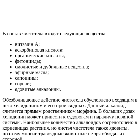
В состав чистотела входят следующие вещества:
витамин A;
аскорбиновая кислота;
органические кислоты;
фитонциды;
смолистые и дубильные вещества;
эфирные масла;
сапонины;
горечи;
ядовитые алкалоиды.
Обезболивающее действие чистотела обусловлено входящим в
него хелидонином и его производных. Данный алкалоид
считается прямым родственником морфина. В больших дозах
хелидонин может привести к судорогам и параличу нервной
системы. Наибольшее количество алкалоидов сосредоточено в
корневищах растения, но листья чистотела также ядовиты,
поэтому многие травоядные животные не зря обходят их
стороной.