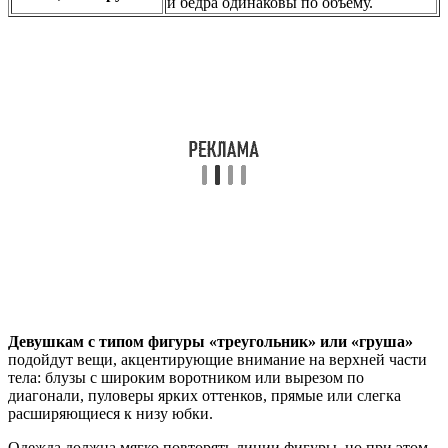
и бедра одинаковы по объему.
Девушкам с типом фигуры «треугольник» или «груша»
подойдут вещи, акцентирующие внимание на верхней части
тела: блузы с широким воротником или вырезом по
диагонали, пуловеры ярких оттенков, прямые или слегка
расширяющиеся к низу юбки.
Одежда должна мягко повторять линии фигуры, но при этом