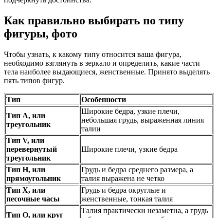
Как правильно выбирать по типу
фигуры, фото
Чтобы узнать, к какому типу относится ваша фигура,
необходимо взглянуть в зеркало и определить, какие части
тела наиболее выдающиеся, женственные. Принято выделять
пять типов фигур.
Тип
Особенности
Широкие бедра, узкие плечи,
Тип А, или
небольшая грудь, выраженная линия
треугольник
талии
Тип V, или
перевернутый
Широкие плечи, узкие бедра
треугольник
Тип Н, или
Грудь и бедра среднего размера, а
прямоугольник
талия выражена не четко
Тип Х, или
Грудь и бедра округлые и
песочные часы
женственные, тонкая талия
Талия практически незаметна, а грудь
Тип О, или круг