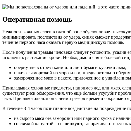
Оперативная помощь
Нежность кожных слоев в глазной зоне обусловливает высокую 
минимизировать последствия от удара, синяк сможет продержат
течение первого часа оказать первую медицинскую помощь.
После получения травмы человека следует успокоить, усадив 
исключить растекание крови. Необходимо и снять болевой син
обернутые в отрез ткани или лист бумаги кусочки льда;
пакет с заморозкой из морозилки, предварительно оберн
замороженное мясо в пакете, приложенное к ушибленном
Прикладывая холодные предметы, например лед или мясо, след
существует риск обморожения, что еще больше усугубит пробле
часа. При алкогольном опьянении резерв времени сокращается
В течение 3-4 часов позитивное воздействие на повреждение п
из сырого мяса без заморозки или парного куска с наличи
со свежей капустой – ее шинкуют, заворачивают в кусок 