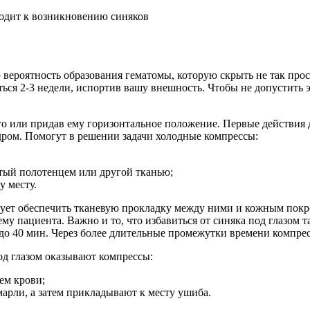
вероятность образования гематомы, которую скрыть не так прос
ься 2-3 недели, испортив вашу внешность. Чтобы не допустить 
его или придав ему горизонтальное положение. Первые действия
дром. Помогут в решении задачи холодные компрессы:
утый полотенцем или другой тканью;
у месту.
ует обеспечить тканевую прокладку между ними и кожным покро
му пациента. Важно и то, что избавиться от синяка под глазом 
 до 40 мин. Через более длительные промежутки времени компр
од глазом оказывают компрессы:
ем крови;
марли, а затем прикладывают к месту ушиба.