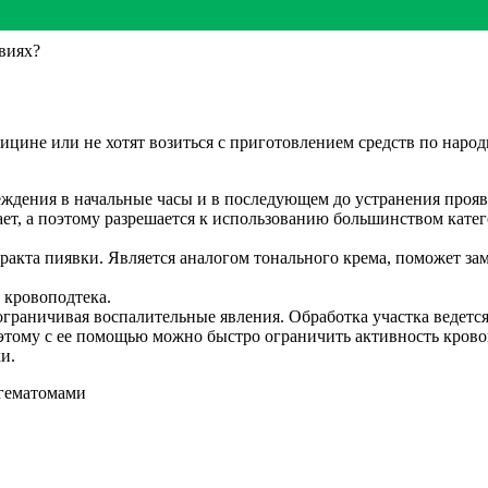
овиях?
цине или не хотят возиться с приготовлением средств по наро
ждения в начальные часы и в последующем до устранения прояв
ет, а поэтому разрешается к использованию большинством катего
ракта пиявки. Является аналогом тонального крема, поможет за
 кровоподтека.
ограничивая воспалительные явления. Обработка участка ведется
оэтому с ее помощью можно быстро ограничить активность кровоп
и.