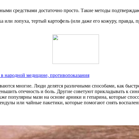
дными средствами достаточно просто. Такие методы подтвержда
в народной медицине, противопоказания
иваются многие. Люди делятся различными способами, как быстр
ньшить отечность и боль. Другие советуют прикладывать к синя
е популярны мази на основе арники и гепарина, которые спос
лендулы или чайные пакетики, которые помогают снять воспале