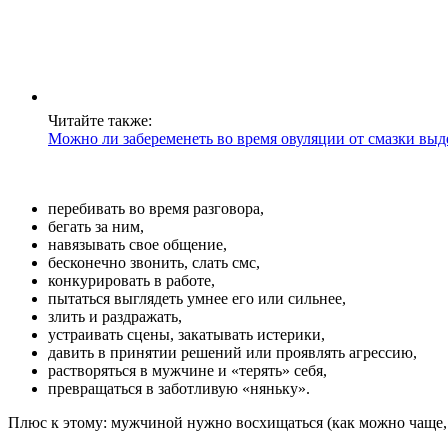
Читайте также:
Можно ли забеременеть во время овуляции от смазки выд
перебивать во время разговора,
бегать за ним,
навязывать свое общение,
бесконечно звонить, слать смс,
конкурировать в работе,
пытаться выглядеть умнее его или сильнее,
злить и раздражать,
устраивать сцены, закатывать истерики,
давить в принятии решений или проявлять агрессию,
растворяться в мужчине и «терять» себя,
превращаться в заботливую «няньку».
Плюс к этому: мужчиной нужно восхищаться (как можно чаще, 