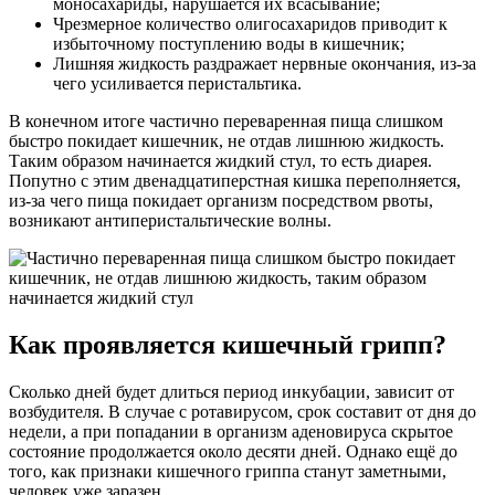
моносахариды, нарушается их всасывание;
Чрезмерное количество олигосахаридов приводит к
избыточному поступлению воды в кишечник;
Лишняя жидкость раздражает нервные окончания, из-за
чего усиливается перистальтика.
В конечном итоге частично переваренная пища слишком
быстро покидает кишечник, не отдав лишнюю жидкость.
Таким образом начинается жидкий стул, то есть диарея.
Попутно с этим двенадцатиперстная кишка переполняется,
из-за чего пища покидает организм посредством рвоты,
возникают антиперистальтические волны.
Как проявляется кишечный грипп?
Сколько дней будет длиться период инкубации, зависит от
возбудителя. В случае с ротавирусом, срок составит от дня до
недели, а при попадании в организм аденовируса скрытое
состояние продолжается около десяти дней. Однако ещё до
того, как признаки кишечного гриппа станут заметными,
человек уже заразен.