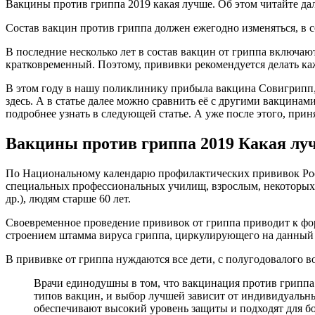
Вакцины против гриппа 2019 какая лучше. Об этом читайте дал
Состав вакцин против гриппа должен ежегодно изменяться, в 
В последние несколько лет в состав вакцин от гриппа включа
кратковременный. Поэтому, прививки рекомендуется делать ка
В этом году в нашу поликлинику прибыла вакцина Совигрипп,
здесь. А в статье далее можно сравнить её с другими вакцинам
подробнее узнать в следующей статье. А уже после этого, при
Вакцины против гриппа 2019 Какая лу
По Национальному календарю профилактических прививок Росси
специальных профессиональных училищ, взрослым, некоторых п
др.), людям старше 60 лет.
Своевременное проведение прививок от гриппа приводит к фо
строением штамма вируса гриппа, циркулирующего на данный 
В прививке от гриппа нуждаются все дети, с полугодовалого в
Врачи единодушны в том, что вакцинация против гриппа 
типов вакцин, и выбор лучшей зависит от индивидуальн
обеспечивают высокий уровень защиты и подходят для 