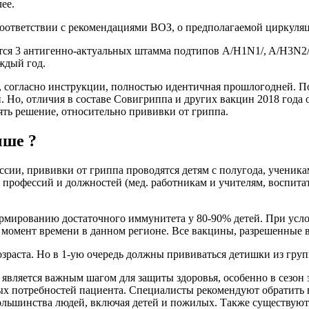
ее.
соответствии с рекомендациями ВОЗ, о предполагаемой циркуляц
ются 3 антигенно-актуальных штамма подтипов А/Н1N1/, A/H3N2
ждый год.
 согласно инструкции, полностью идентичная прошлогодней. По
и. Но, отличия в составе Совигриппа и других вакцин 2018 года 
нять решение, относительно прививки от гриппа.
чше ?
и, прививки от гриппа проводятся детям с полугода, ученикам 
рофессий и должностей (мед. работникам и учителям, воспитат
рмированию достаточного иммунитета у 80-90% детей. При усло
момент времени в данном регионе. Все вакцины, разрешенные в
озраста. Но в 1-ую очередь должны прививаться детишки из груп
является важным шагом для защиты здоровья, особенно в сезон 
ых потребностей пациента. Специалисты рекомендуют обратить
большинства людей, включая детей и пожилых. Также существу