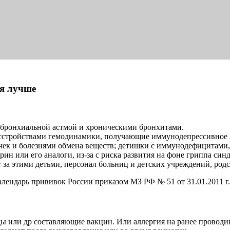
я лучше
с бронхиальной астмой и хроническими бронхитами.
расстройствами гемодинамики, получающие иммунодепрессивное л
чек и болезнями обмена веществ; детишки с иммунодефицитами
н или его аналоги, из-за с риска развития на фоне гриппа синд
за этими детьми, персонал больниц и детских учреждений, род
ндарь прививок России приказом МЗ РФ № 51 от 31.01.2011 г. 
ы или др составляющие вакцин. Или аллергия на ранее проводи