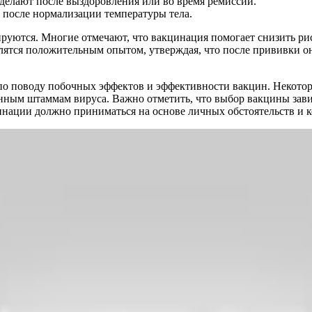
делают после выздоровления или во время ремиссии.
после нормализации температуры тела.
руются. Многие отмечают, что вакцинация помогает снизить риск
лятся положительным опытом, утверждая, что после прививки они
по поводу побочных эффектов и эффективности вакцин. Некоторы
ённым штаммам вируса. Важно отметить, что выбор вакцины зав
цинации должно приниматься на основе личных обстоятельств и 