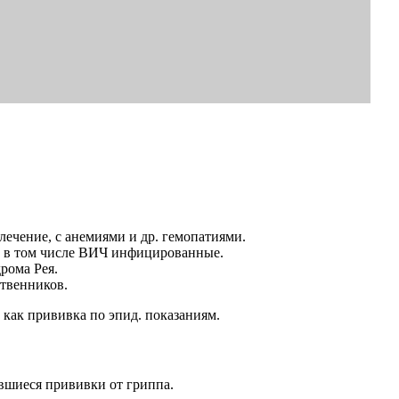
ечение, с анемиями и др. гемопатиями.
, в том числе ВИЧ инфицированные.
рома Рея.
ственников.
как прививка по эпид. показаниям.
вшиеся прививки от гриппа.