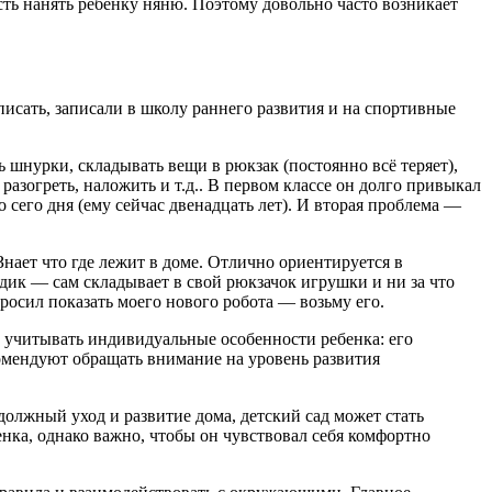
сть нанять ребенку няню. Поэтому довольно часто возникает
писать, записали в школу раннего развития и на спортивные
ь шнурки, складывать вещи в рюкзак (постоянно всё теряет),
разогреть, наложить и т.д.. В первом классе он долго привыкал
 сего дня (ему сейчас двенадцать лет). И вторая проблема —
 Знает что где лежит в доме. Отлично ориентируется в
садик — сам складывает в свой рюкзачок игрушки и ни за что
просил показать моего нового робота — возьму его.
но учитывать индивидуальные особенности ребенка: его
омендуют обращать внимание на уровень развития
должный уход и развитие дома, детский сад может стать
нка, однако важно, чтобы он чувствовал себя комфортно