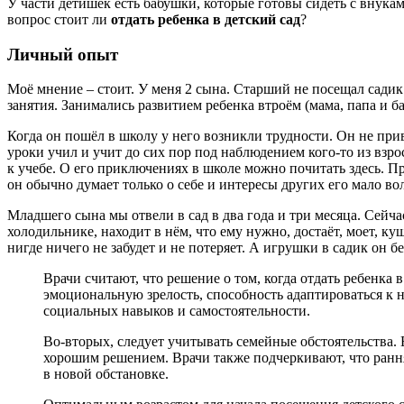
У части детишек есть бабушки, которые готовы сидеть с внукам
вопрос стоит ли
отдать ребенка в детский сад
?
Личный опыт
Моё мнение – стоит. У меня 2 сына. Старший не посещал садик
занятия. Занимались развитием ребенка втроём (мама, папа и б
Когда он пошёл в школу у него возникли трудности. Он не привы
уроки учил и учит до сих пор под наблюдением кого-то из взрос
к учебе. О его приключениях в школе можно почитать здесь. П
он обычно думает только о себе и интересы других его мало во
Младшего сына мы отвели в сад в два года и три месяца. Сейчас
холодильнике, находит в нём, что ему нужно, достаёт, моет, ку
нигде ничего не забудет и не потеряет. А игрушки в садик он 
Врачи считают, что решение о том, когда отдать ребенка
эмоциональную зрелость, способность адаптироваться к
социальных навыков и самостоятельности.
Во-вторых, следует учитывать семейные обстоятельства. 
хорошим решением. Врачи также подчеркивают, что рання
в новой обстановке.