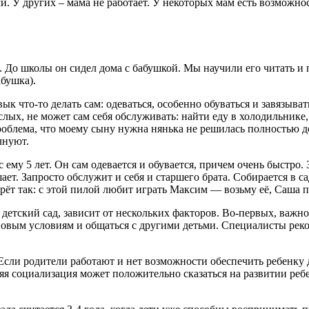
и. У других – мама не работает. У некоторых мам есть возможно
. До школы он сидел дома с бабушкой. Мы научили его читать и 
абушка).
к что-то делать сам: одеваться, особенно обуваться и завязыват
лых, не может сам себя обслуживать: найти еду в холодильнике, 
роблема, что моему сыну нужна нянька не решилась полностью до
лнуют.
 ему 5 лет. Он сам одевается и обувается, причем очень быстро.
шает. Запросто обслужит и себя и старшего брата. Собирается в 
берёт так: с этой пилой любит играть Максим — возьму её, Саша 
 в детский сад, зависит от нескольких факторов. Во-первых, важ
 новым условиям и общаться с другими детьми. Специалисты рек
Если родители работают и нет возможности обеспечить ребенку 
я социализация может положительно сказаться на развитии ребе