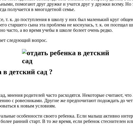
ьными, помогают друг дружке и учатся друг у дружки всему. Но
егда получается в многодетной семье.
е, т. к. до поступления в школу у них был маленький круг обще
его старшего сына эта проблема не коснулась, т. к. он посещал 
о часто, а во время учебы в школе болеет очень редко.
ает следующий вопрос.
 в детский сад ?
 сад, мнения родителей часто расходятся. Некоторые считают, что 
ению с ровесниками. Другие же предпочитают подождать до четыр
роваться к новым условиям.
альные особенности своего ребенка. Если малыш активно инте
 более ранний старт. В то же время, если ребенок стеснителен 