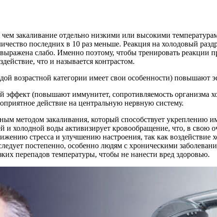
 чем закаливание отдельно низкими или высокими температурами
оличество последних в 10 раз меньше. Реакция на холодовый раз
 выражена слабо. Именно поэтому, чтобы тренировать реакции п
действие, что и называется контрастом.
ждой возрастной категории имеет свои особенности) повышают 
 эффект (повышают иммунитет, сопротивляемость организма хол
гоприятное действие на центральную нервную систему.
вным методом закаливания, который способствует укреплению 
й и холодной воды активизирует кровообращение, что, в свою о
снижению стресса и улучшению настроения, так как воздействие
следует постепенно, особенно людям с хроническими заболевани
зких перепадов температуры, чтобы не нанести вред здоровью.