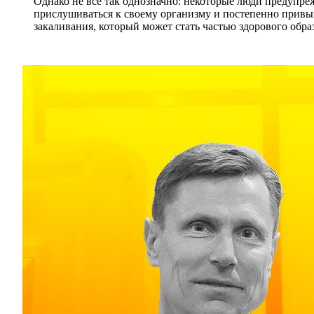
Однако не все так однозначно: некоторые люди предупре
прислушиваться к своему организму и постепенно привы
закаливания, который может стать частью здорового обра