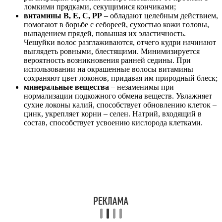
ломкими прядками, секущимися кончиками;
витамины B, E, C, PP
– обладают целебным действием,
помогают в борьбе с себореей, сухостью кожи головы,
выпадением прядей, повышая их эластичность.
Чешуйки волос разглаживаются, отчего кудри начинают
выглядеть ровными, блестящими. Минимизируется
вероятность возникновения ранней седины. При
использовании на окрашенные волосы витамины
сохраняют цвет локонов, придавая им природный блеск;
минеральные вещества
– незаменимы при
нормализации подкожного обмена веществ. Увлажняет
сухие локоны калий, способствует обновлению клеток –
цинк, укрепляет корни – селен. Натрий, входящий в
состав, способствует усвоению кислорода клетками.