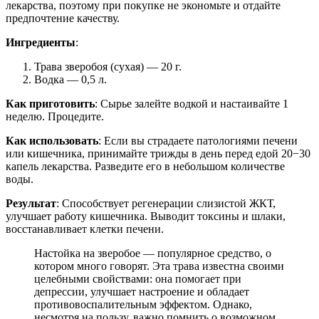
лекарства, поэтому при покупке не экономьте и отдайте
предпочтение качеству.
Ингредиенты
:
Трава зверобоя (сухая) — 20 г.
Водка — 0,5 л.
Как приготовить
: Сырье залейте водкой и настаивайте 1
неделю. Процедите.
Как использовать
: Если вы страдаете патологиями печени
или кишечника, принимайте трижды в день перед едой 20−30
капель лекарства. Разведите его в небольшом количестве
воды.
Результат
: Способствует регенерации слизистой ЖКТ,
улучшает работу кишечника. Выводит токсины и шлаки,
восстанавливает клетки печени.
Настойка на зверобое — популярное средство, о
котором много говорят. Эта трава известна своими
целебными свойствами: она помогает при
депрессии, улучшает настроение и обладает
противовоспалительным эффектом. Однако,
несмотря на пользу, важно помнить о возможном