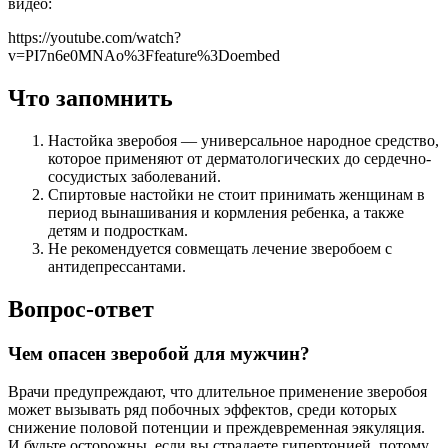
видео:
https://youtube.com/watch?
v=PI7n6e0MNAo%3Ffeature%3Doembed
Что запомнить
Настойка зверобоя — универсальное народное средство,
которое применяют от дерматологических до сердечно-
сосудистых заболеваний.
Спиртовые настойки не стоит принимать женщинам в
период вынашивания и кормления ребенка, а также
детям и подросткам.
Не рекомендуется совмещать лечение зверобоем с
антидепрессантами.
Вопрос-ответ
Чем опасен зверобой для мужчин?
Врачи предупреждают, что длительное применение зверобоя
может вызывать ряд побочных эффектов, среди которых
снижение половой потенции и преждевременная эякуляция.
И будьте осторожны, если вы страдаете гипертонией, потому