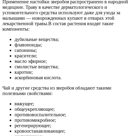
Применение настойки зверобоя распространено в народной
медицине. Траву в качестве дерматологического и
успокоительного средства используют даже для ухода за
малышами — новорожденных купают в отварах этой
лекарственной травы.В состав растения входят такие
компоненты:
дубильные вещества;
флавоноиды;
сапонины;
красители;
масло эфирное;
смолистые вещества;
каротин;
аскорбиновая кислота.
Чай и другие средства из зверобоя обладают такими
полезными свойствами:
вяжущее;
общеукрепляющее;
противовоспалительное;
противомикробное;
регенерирующее;
кровоостанавливающее;