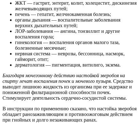
ЖКТ — гастрит, энтерит, колит, холецистит, дискинезия
желчевыводящих путей;
печень — гепатит, желчнокаменная болезнь;
органы дыхания — воспалительные заболевания
верхних дыхательных путей;
ЛОР-заболевания — ангина, тонзиллит и другие
воспаления горла;
гинекология — воспаления органов малого таза,
болезненные месячные;
нервная система — неврозы, бессонница, насморк,
гайморит, отит;
дерматология — пигментация, витилиго, экзема.
Благодаря мочегонному действию настойкой зверобоя на
спирту лечат воспаления почек и мочевого пузыря
. Средство
выводит лишнюю жидкость из организма при ее задержке и
пониженной фильтрационной способности почек.
Стимулирует деятельность сердечно-сосудистой системы.
В инструкции по применению сказано, что настойка зверобоя
обладает ранозаживляющим и противоожоговым действием
при гнойных и долго незаживающих ранах.