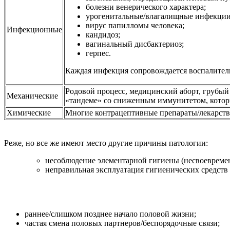
болезни венерического характера;
урогенитальные/влагалищные инфекции 
вирус папилломы человека;
Инфекционные
кандидоз;
вагинальный дисбактериоз;
герпес.
Каждая инфекция сопровождается воспалитель
Родовой процесс, медицинский аборт, грубый 
Механические
«тандеме» со сниженным иммунитетом, которы
Химические
Многие контрацептивные препараты/лекарства
Реже, но все же имеют место другие причины патологии:
несоблюдение элементарной гигиены (несвоевремен
неправильная эксплуатация гигиенических средств 
раннее/слишком позднее начало половой жизни;
частая смена половых партнеров/беспорядочные связи;