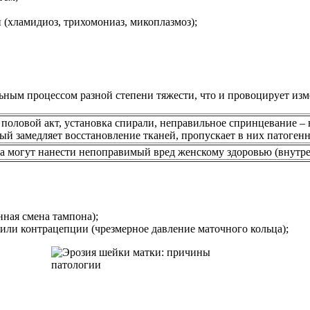
(хламидиоз, трихомониаз, микоплазмоз);
ным процессом разной степени тяжести, что и провоцирует изме
половой акт, установка спирали, неправильное спринцевание – 
й замедляет восстановление тканей, пропускает в них патогенн
 могут нанести непоправимый вред женскому здоровью (внутренн
ная смена тампона);
или контрацепции (чрезмерное давление маточного кольца);