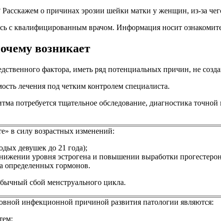
 Расскажем о причинах эрозии шейки матки у женщин, из-за чего
есь с квалифицированным врачом. Информация носит ознакомит
почему возникает
едственного фактора, иметь ряд потенциальных причин, не созд
мость лечения под четким контролем специалиста.
тма потребуется тщательное обследование, диагностика точной 
те» в силу возрастных изменений:
дых девушек до 21 года);
нижении уровня эстрогена и повышении выработки прогестерона,
та определенных гормонов.
обычный сбой менструального цикла.
овной инфекционной причиной развития патологии являются:
тем;