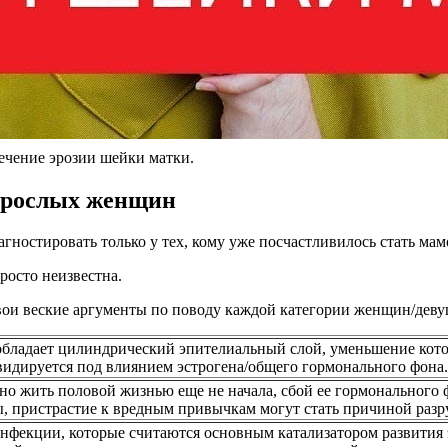
ечение эрозии шейки матки.
взрослых женщин
гностировать только у тех, кому уже посчастливилось стать мамо
росто неизвестна.
вои веские аргументы по поводу каждой категории женщин/деву
обладает цилиндрический эпителиальный слой, уменьшение кото
квидируется под влиянием эстрогена/общего гормонального фона.
 но жить половой жизнью еще не начала, сбой ее гормонального 
ы, пристрастие к вредным привычкам могут стать причиной раз
нфекции, которые считаются основным катализатором развития 