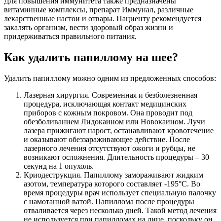
Для повышения иммунитета также предназначены
витаминные комплексы, препарат Иммунал, различные
лекарственные настои и отвары. Пациенту рекомендуется
закалять организм, вести здоровый образ жизни и
придерживаться правильного питания.
Как удалить папиллому на шее?
Удалить папиллому можно одним из предложенных способов:
Лазерная хирургия. Современная и безболезненная
процедура, исключающая контакт медицинских
приборов с кожным покровом. Она проводит под
обезболиванием Лидокаином или Новокаином. Лучи
лазера прижигают нарост, останавливают кровотечение
и оказывают обеззараживающее действие. После
лазерного лечения отсутствуют ожоги и рубцы, не
возникают осложнения. Длительность процедуры – 30
секунд на 1 опухоль.
Криодеструкция. Папиллому замораживают жидким
азотом, температура которого составляет -195°C. Во
время процедуры врач использует специальную палочку
с намотанной ватой. Папиллома после процедуры
отваливается через несколько дней. Такой метод лечения
не используется при папилломах на лице, поскольку он