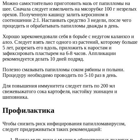
Можно самостоятельно приготовить мазь от папилломы на
шее. Сначала следует измельчить на мясорубке 100 г незрелых
орехов. Полученную кашицу залить керосином в
соотношении 2:1. Настаивать средство 3 недели, после чего
процедить и обрабатывать папилломы дважды в день.
Хорошо зарекомендовали себя в борьбе с недугом каланхоэ и
алоэ. Следует взять лист одного из растений, которому больше
5 лет, разрезать его вдоль, приложить к наростам и
зафиксировать пластырем на 6-8 часов. Аппликации
рекомендуется делать 10 дней подряд.
Полезно смазывать папилломы соком рябины и полыни.
Процедуру необходимо проводить по 5-10 раз в день.
Для повышения иммунитета следует пить по 200 мл
свежевыжатого сока картофеля, настойку эхинацеи и
шиповника.
Профилактика
Чтобы снизить риск инфицирования папилломавирусом,
следует придерживаться таких рекомендаций:
Всегда мыть руки с мылом в общественных туалетах и