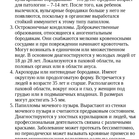
для патологии – 7-14 лет. После того, как ребенок
вылечился, вульгарные бородавки больше у него не
появляются, поскольку в организме выработался
стойкий иммунитет к этому типу папиллом.
Остроконечные кондиломы. Доброкачественные
образования, относящиеся к аногенитальным
бородавкам. Они снабжаются мелкими кровеносными
сосудами и при повреждении начинают кровоточить.
Могут возникать в единичном или множественном
виде. В основном диагностируются у молодых людей от
18 до 28 лет. Локализуются в паховой области, на
половых органах или в области ануса.
Акрохорды или нитевидные бородавки. Имеют
округлую или продолговатую форму. Встречается у
людей в возрасте 35 лет и старше. Располагаются в
паховой области, вокруг носа и глаз, у женщин под
грудью или в подмышечных впадинах. В размерах
могут достигать 3-5 мм.
Папилломы мочевого пузыря. Вырастают из стенки
мочевого пузыря и считаются предраковым состоянием.
Диагностируются у злостных курильщиков и людей, чья
профессиональная деятельность связана с различными
красками. Заболевание может протекать бессимптомно,
но периодически может вызывать кровяные примеси во
время мочеиспускания вследствие надрыва сосудов