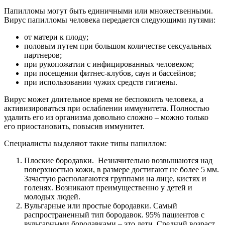
Папилломы могут быть единичными или множественными.
Вирус папилломы человека передается следующими путями:
от матери к плоду;
половым путем при большом количестве сексуальных
партнеров;
при рукопожатии с инфицированных человеком;
при посещении фитнес-клубов, саун и бассейнов;
при использовании чужих средств гигиены.
Вирус может длительное время не беспокоить человека, а
активизироваться при ослаблении иммунитета. Полностью
удалить его из организма довольно сложно – можно только
его приостановить, повысив иммунитет.
Специалисты выделяют такие типы папиллом:
Плоские бородавки. Незначительно возвышаются над
поверхностью кожи, в размере достигают не более 5 мм.
Зачастую располагаются группами на лице, кистях и
голенях. Возникают преимущественно у детей и
молодых людей.
Вульгарные или простые бородавки. Самый
распространенный тип бородавок. 95% пациентов с
вульгарными бородавками – это дети. Средний возраст