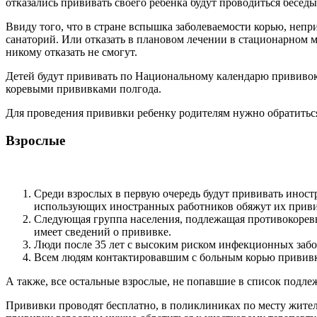
отказались прививать своего ребёнка будут проводиться беседы
Ввиду того, что в стране вспышка заболеваемости корью, непр
санаторий. Или отказать в плановом лечении в стационарном
никому отказать не смогут.
Детей будут прививать по Национальному календарю прививок
коревыми прививками полгода.
Для проведения прививки ребенку родителям нужно обратиться
Взрослые
Среди взрослых в первую очередь будут прививать иностр
использующих иностранных работников обяжут их приви
Следующая группа населения, подлежащая противокоревым
имеет сведений о прививке.
Люди после 35 лет с высоким риском инфекционных забо
Всем людям контактировавшим с больным корью прививки
А также, все остальные взрослые, не попавшие в список подл
Прививки проводят бесплатно, в поликлиниках по месту жител