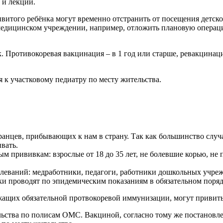
 и лекции.
ивитого ребёнка могут временно отстранить от посещения детско
 медицинском учреждении, например, отложить плановую опера
. Противокоревая вакцинация – в 1 год или старше, ревакцина
 к участковому педиатру по месту жительства.
анцев, прибывающих к нам в страну. Так как большинство случа
вать.
 прививкам: взрослые от 18 до 35 лет, не болевшие корью, не 
леваний: медработники, педагоги, работники дошкольных учреж
 проводят по эпидемическим показаниям в обязательном поряд
ежащих обязательной протвокоревой иммунизации, могут привит
ьства по полисам ОМС. Вакциной, согласно тому же постановле