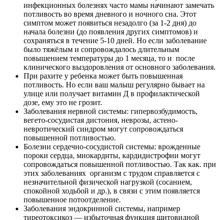
инфекционных болезнях часто мамы начинают замечать
потливость во время дневного и ночного сна. Этот
симптом может появиться незадолго (за 1-2 дня) до
начала болезни (до появления других симптомов) и
сохраняться в течение 5-10 дней. Но если заболевание
было тяжёлым и сопровождалось длительным
повышением температуры до 1 месяца, то и после
клинического выздоровления от основного заболевания.
При рахите у ребенка может быть повышенная
потливость. Но если ваш малыш регулярно бывает на
улице или получает витамин Д в профилактической
дозе, ему это не грозит.
Заболевания нервной системы: гипервозбудимость,
вегето-сосудистая дистония, неврозы, астено-
невротический синдром могут сопровождаться
повышенной потливостью.
Болезни сердечно-сосудистой системы: врожденные
пороки сердца, миокардиты, кардидистрофии могут
сопровождаться повышенной потливостью. Так как. при
этих заболеваниях организм с трудом справляется с
незначительной физической нагрузкой (сосанием,
спокойной ходьбой и др.), в связи с этим появляется
повышенное потоотделение.
Заболевания эндокринной системы, например
тиреотоксикоз — избыточная функция щитовидной