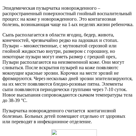
Эпидемическая пузырчатка новорожденного –
распространенный поверхностный гнойный воспалительный
процесс на коже у новорожденного. Это контагиозная
болезнь, возникающая чаще на 1-ых неделях жизни ребеночка.
Сыпь располагается в области ягодиц, бедер, живота,
конечностей, чрезвычайно редко на ладошках и стопах.
Пузыри – множественные, с мутноватой серозной или
гнойной жидкостью внутри, размером с горошину, но
некоторые пузыри могут иметь размер с грецкий орех,
Пузыри располагаются на неизмененной коже. Они могут
сливаться. После вскрытия пузырей на коже появляютс
мокнущие красные эрозии. Корочки на месте эрозий не
фрпмируются. Через несколько дней эрозии эпителизируются,
на их месте появляются бледно-розовые пятна. Элементы
сыпи появляются периодически группами через 7-10 суток.
Новое высыпания сопровождаются скачком температуры тела
до 38-39 °С.
Пузырчатка новорожденного считается контагиозной
болезнью. Больных детей помещают отдельно от здоровых
или переводят в инфекционное отделение.