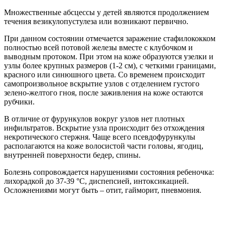
Множественные абсцессы у детей являются продолжением
течения везикулопустулеза или возникают первично.
При данном состоянии отмечается заражение стафилококком
полностью всей потовой железы вместе с клубочком и
выводным протоком. При этом на коже образуются узелки и
узлы более крупных размеров (1-2 см), с четкими границами,
красного или синюшного цвета. Со временем происходит
самопроизвольное вскрытие узлов с отделением густого
зелено-желтого гноя, после заживления на коже остаются
рубчики.
В отличие от фурункулов вокруг узлов нет плотных
инфильтратов. Вскрытие узла происходит без отхождения
некротического стержня. Чаще всего псевдофурункулы
располагаются на коже волосистой части головы, ягодиц,
внутренней поверхности бедер, спины.
Болезнь сопровождается нарушениями состояния ребеночка:
лихорадкой до 37-39 °С, диспепсией, интоксикацией.
Осложнениями могут быть – отит, гайморит, пневмония.