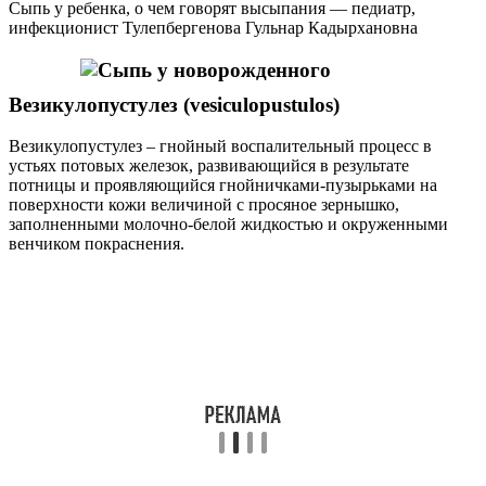
Сыпь у ребенка, о чем говорят высыпания — педиатр,
инфекционист Тулепбергенова Гульнар Кадырхановна
Везикулопустулез (vesiculopustulos)
Везикулопустулез – гнойный воспалительный процесс в
устьях потовых железок, развивающийся в результате
потницы и проявляющийся гнойничками-пузырьками на
поверхности кожи величиной с просяное зернышко,
заполненными молочно-белой жидкостью и окруженными
венчиком покраснения.