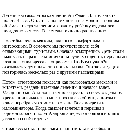
Летели мы самолетом кампании Ай Флай. Длительность
полёта 3 часа. Оплата за наших детей в самолете в полном
объёме с предоставлением каждому ребёнку отдельного
посадочного места. Вылетели точно по расписанию.
Полет был очень мягким, плавным, комфортным и
интересным. В самолете мы почувствовали себя
отдыхающими, туристами. Сначала осмотрелись. Дети стали
нажимать на разные кнопочки на ручках сидений, перед нами
возникла стюардесса с вопросом: «Что Вам нужно?»,
оказывается дети нажали кнопку вызова. Эта же ситуация
повторилась несколько раз с другими пассажирами.
Потом, стюардессы показали как пользоваться масками и
жилетами, раздали взлетные леденцы и начался взлет.
Младший сын Андрюша немного трусил в своём отдельном
кресле, прижимался ко мне, просил его обнять, а потом и
вовсе перебрался ко мне на колени. Все смотрели в
иллюминаторы. Когда самолет взлетел и перешел в
горизонтальный полёт Андрюша перестал бояться и опять
уселся на своё сиденье.
Стюардессы стали предлагать напитки, затем собрали