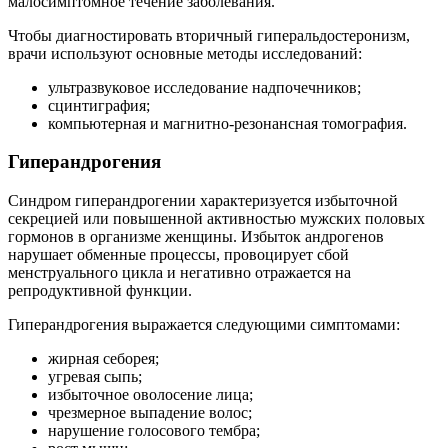
малосимптомное течение заболевания.
Чтобы диагностировать вторичный гиперальдостеронизм,
врачи используют основные методы исследований:
ультразвуковое исследование надпочечников;
сцинтиграфия;
компьютерная и магнитно-резонансная томография.
Гиперандрогения
Синдром гиперандрогении характеризуется избыточной
секрецией или повышенной активностью мужских половых
гормонов в организме женщины. Избыток андрогенов
нарушает обменные процессы, провоцирует сбой
менструального цикла и негативно отражается на
репродуктивной функции.
Гиперандрогения выражается следующими симптомами:
жирная себорея;
угревая сыпь;
избыточное оволосение лица;
чрезмерное выпадение волос;
нарушение голосового тембра;