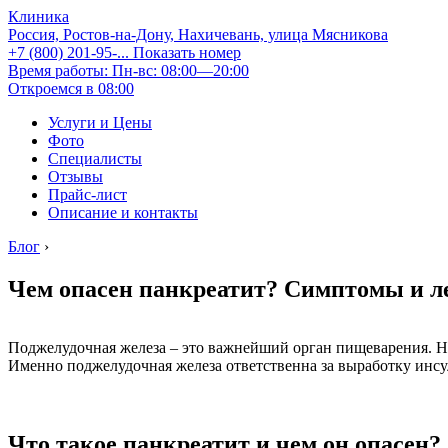
Клиника
Россия, Ростов-на-Дону, Нахичевань, улица Мясникова
+7 (800) 201-95-...
Показать номер
Время работы: Пн-вс: 08:00—20:00
Откроемся в 08:00
Услуги и Цены
Фото
Специалисты
Отзывы
Прайс-лист
Описание и контакты
Блог
›
Чем опасен панкреатит? Симптомы и л
Поджелудочная железа – это важнейший орган пищеварения. Н
Именно поджелудочная железа ответственна за выработку инсу
Что такое панкреатит и чем он опасен?