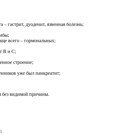
– гастрит, дуоденит, язвенная болезнь;
ибы;
ще всего – гормональных;
т В и С;
енное строение;
енников уже был панкреатит;
я без видимой причины.
;