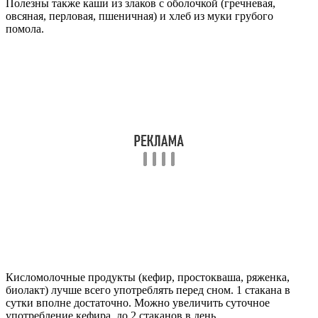
Полезны также каши из злаков с оболочкой (гречневая,
овсяная, перловая, пшеничная) и хлеб из муки грубого
помола.
Кисломолочные продукты (кефир, простокваша, ряженка,
биолакт) лучше всего употреблять перед сном. 1 стакана в
сутки вполне достаточно. Можно увеличить суточное
употребление кефира до 2 стаканов в день.