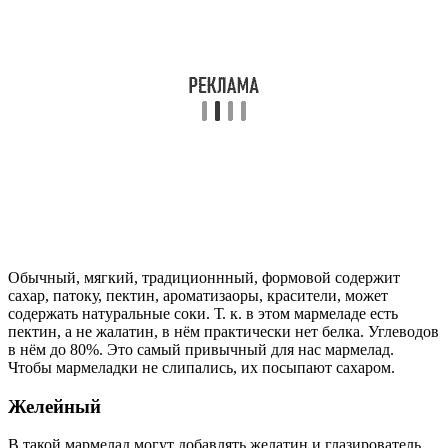
Обычный, мягкий, традиционнный, формовой содержит
сахар, патоку, пектин, ароматизаоры, красители, может
содержать натуральные соки. Т. к. в этом мармеладе есть
пектин, а не жалатин, в нём практически нет белка. Углеводов
в нём до 80%. Это самый привычный для нас мармелад.
Чтобы мармеладки не слипались, их посыпают сахаром.
Желейный
В такой мармелад могут добавлять желатин и глазирователь.