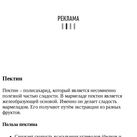
Пектин
Пектин – полисахарид, который является несомненно
полезной частью сладости. В мармеладе пектин является
желеобразующей основой. Именно он делает сладость
мармеладом. Его получают путём экстракции из разных
фруктов.
Польза пектина
Снижает скорость всасывания углеводов (белков и