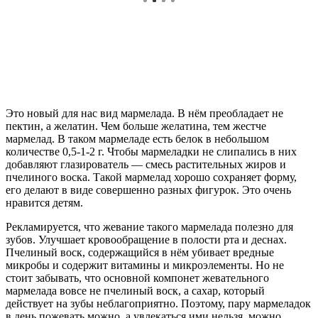
Это новый для нас вид мармелада. В нём преобладает не
пектин, а желатин. Чем больше желатина, тем жестче
мармелад. В таком мармеладе есть белок в небольшом
количестве 0,5-1-2 г. Чтобы мармеладки не слипались в них
добавляют глазирователь — смесь растительных жиров и
пчелиного воска. Такой мармелад хорошо сохраняет форму,
его делают в виде совершенно разных фигурок. Это очень
нравится детям.
Рекламируется, что жевание такого мармелада полезно для
зубов. Улучшает кровообращение в полости рта и деснах.
Пчелиный воск, содержащийся в нём убивает вредные
микробы и содержит витамины и микроэлементы. Но не
стоит забывать, что основной компонет жевательного
мармелада вовсе не пчелиный воск, а сахар, который
действует на зубы неблагоприятно. Поэтому, пару мармеладок
в день пожевать можно, а увлекаться ими нельзя, можно