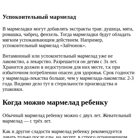
Успокоительный мармелад
В мармеладки могут добавлять экстракты трав: душица, мята,
ромашка, чабрец, фенхель. Тогда мармеладки будут обладать
мягким успокаивающим действием. Например,
успокоительный мармелад «Зайчонок».
Витаминный или успокоительный мармелад уже не
лакомство, а лекарство. Разрешается он детям с 3х лет.
Хранится должен в недоступном для них месте, т.к при
избыточном потреблении опасен для здоровья. Срок годности
у мармелада-лекаства больше, чем у мармелада-лакомства: 2-3
года. Видимо дело тут в стерильности производства и
упаковки.
Когда можно мармелад ребенку
Обычный мармелад ребенку можно с двух лет. Жевательный
мармелад — с трёх лет.
Как и другие сладости мармелад ребенку рекомендуется
давать только после еды, на десерт, в строго ограниченном