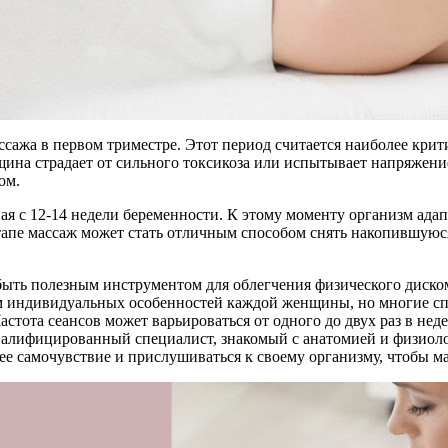
сажа в первом триместре. Этот период считается наиболее крит
ина страдает от сильного токсикоза или испытывает напряжени
ом.
ая с 12-14 недели беременности. К этому моменту организм адап
тапе массаж может стать отличным способом снять накопившуюся
быть полезным инструментом для облегчения физического диск
ом индивидуальных особенностей каждой женщины, но многие сп
стота сеансов может варьироваться от одного до двух раз в нед
квалифицированный специалист, знакомый с анатомией и физиол
е самочувствие и прислушиваться к своему организму, чтобы ма