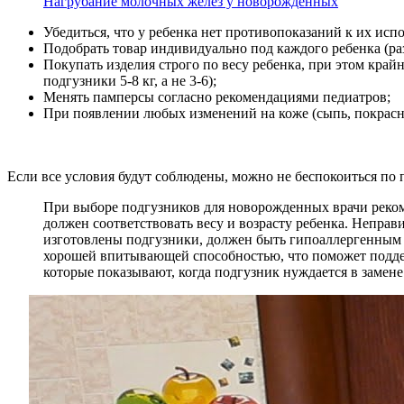
Нагрубание молочных желез у новорожденных
Убедиться, что у ребенка нет противопоказаний к их ис
Подобрать товар индивидуально под каждого ребенка (ра
Покупать изделия строго по весу ребенка, при этом кра
подгузники 5-8 кг, а не 3-6);
Менять памперсы согласно рекомендациями педиатров;
При появлении любых изменений на коже (сыпь, покраснен
Если все условия будут соблюдены, можно не беспокоиться по 
При выборе подгузников для новорожденных врачи реком
должен соответствовать весу и возрасту ребенка. Неправ
изготовлены подгузники, должен быть гипоаллергенным 
хорошей впитывающей способностью, что поможет поддер
которые показывают, когда подгузник нуждается в замен