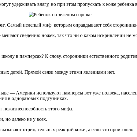
огут удерживать влагу, но при этом пропускать к коже ребенка 
ог
. Самый нелепый миф, которым оправдывают себя сторонники
е мешают сведению ножек, так что ни о каком искривлении не мо
школу в памперсах? К слову, сторонники естественного родител
ных детей. Прямой связи между этими явлениями нет.
ньше — Америки используют памперсы вот уже полвека, населен
ния в одноразовых подгузниках.
ет нежизнеспособность этого мифа.
, но далеко не у всех.
вызывают отрицательных реакций кожи, а если это произошло — 