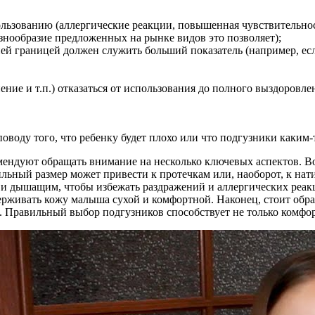
пользованию (аллергические реакции, повышенная чувствительнос
знообразие предложенных на рынке видов это позволяет);
йней границей должен служить больший показатель (например, е
ие и т.п.) отказаться от использования до полного выздоровле
поводу того, что ребенку будет плохо или что подгузники каким
ендуют обращать внимание на несколько ключевых аспектов. Во
ильный размер может привести к протечкам или, наоборот, к нат
и дышащим, чтобы избежать раздражений и аллергических реакц
живать кожу малыша сухой и комфортной. Наконец, стоит обра
е. Правильный выбор подгузников способствует не только комфор