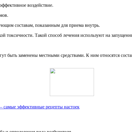
 эффективное воздействие.
мов.
вующим составам, показанным для приема внутрь.
ой токсичности. Такой способ лечения используют на запущенны
ут быть заменены местными средствами. К ним относятся составы
 — самые эффективные рецепты настоек
а и определения вида возбудителя.