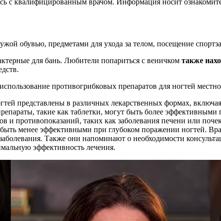
есь с квалифицированным врачом. Информация носит ознакомит
жой обувью, предметами для ухода за телом, посещение спортза
актерные для бань. Любители попариться с веничком
также нахо
дств.
 использование противогрибковых препаратов для ногтей местн
гтей представлены в различных лекарственных формах, включая 
репараты, такие как таблетки, могут быть более эффективными 
 и противопоказаний, таких как заболевания печени или почек.
 быть менее эффективными при глубоком поражении ногтей. Вра
 заболевания. Также они напоминают о необходимости консульта
имальную эффективность лечения.