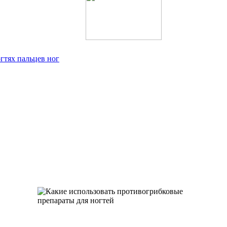
гтях пальцев ног