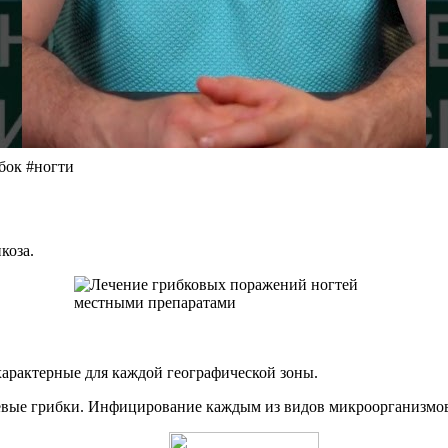
бок #ногти
коза.
характерные для каждой географической зоны.
невые грибки. Инфицирование каждым из видов микроорганизм