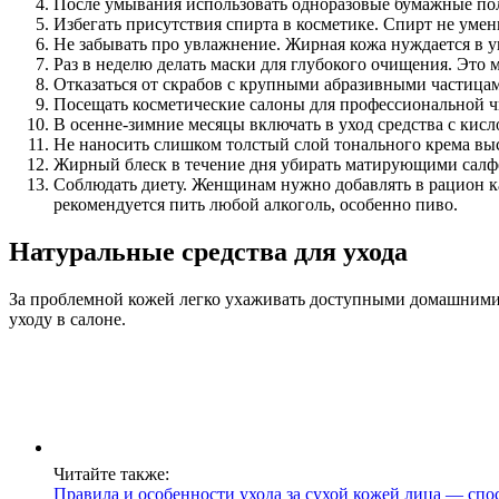
После умывания использовать одноразовые бумажные по
Избегать присутствия спирта в косметике. Спирт не уме
Не забывать про увлажнение. Жирная кожа нуждается в ув
Раз в неделю делать маски для глубокого очищения. Это 
Отказаться от скрабов с крупными абразивными частица
Посещать косметические салоны для профессиональной ч
В осенне-зимние месяцы включать в уход средства с кис
Не наносить слишком толстый слой тонального крема выс
Жирный блеск в течение дня убирать матирующими салф
Соблюдать диету. Женщинам нужно добавлять в рацион ка
рекомендуется пить любой алкоголь, особенно пиво.
Натуральные средства для ухода
За проблемной кожей легко ухаживать доступными домашними 
уходу в салоне.
Читайте также:
Правила и особенности ухода за сухой кожей лица — спо