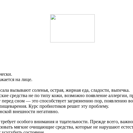
чески.
жается на лице.
а вызывают соленья, острая, жирная еда, сладости, выпечка.
кие средства не по типу кожи, возможно появление аллергии, 
 перед сном — это способствует загрязнению пор, появлению в
ищеварения. Курс пробиотиков решит эту проблему.
нской внешности негативно.
требует особого внимания и тщательности. Прежде всего, важно 
зовать мягкие очищающие средства, которые не нарушают естест
 усугубить состояние.