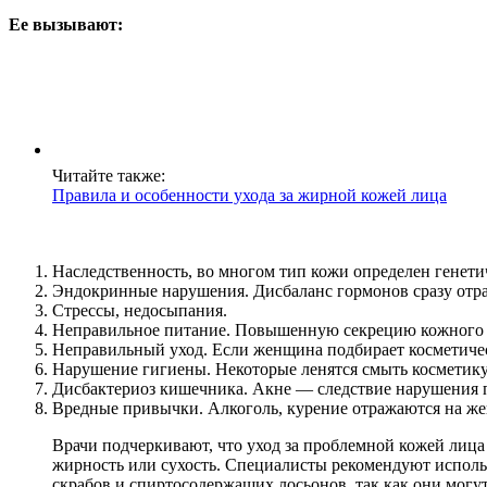
Ее вызывают:
Читайте также:
Правила и особенности ухода за жирной кожей лица
Наследственность, во многом тип кожи определен генети
Эндокринные нарушения. Дисбаланс гормонов сразу отра
Стрессы, недосыпания.
Неправильное питание. Повышенную секрецию кожного сал
Неправильный уход. Если женщина подбирает косметичес
Нарушение гигиены. Некоторые ленятся смыть косметику
Дисбактериоз кишечника. Акне — следствие нарушения п
Вредные привычки. Алкоголь, курение отражаются на же
Врачи подчеркивают, что уход за проблемной кожей лица 
жирность или сухость. Специалисты рекомендуют исполь
скрабов и спиртосодержащих лосьонов, так как они могут