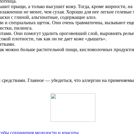
лотенца.
ньшит прыщи, а только высушит кожу. Тогда, кроме жирности, на
лажнении не менее, чем сухая. Хороши для нее легкие гелевые 
маски с глиной, альгинатные, содержащие алоэ.
ми и специальных щеток. Они очень травматичны, вызывают еще
истки, пилинга.
лотами. Они помогут удалить ороговевший слой, выровнять релье
окой плотности, так как он не дает коже «дышать».
етками.
к можно больше растительной пищи, кисломолочных продуктов. 
средствами. Главное — убедиться, что аллергии на применяемы
собы сохранения молодости и красоты