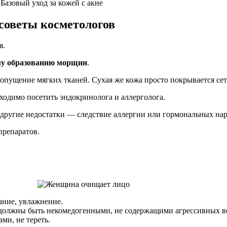
зовый уход за кожей с акне
советы косметологов
я.
му образованию морщин
.
опущение мягких тканей. Сухая же кожа просто покрывается се
бходимо посетить эндокринолога и аллерголога.
, другие недостатки — следствие аллергии или гормональных на
препаратов.
ание, увлажнение.
должны быть некомедогенными, не содержащими агрессивных ве
ми, не тереть.