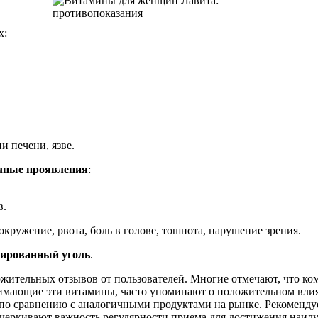
х:
 печени, язве.
очные проявления
:
в.
кружение, рвота, боль в голове, тошнота, нарушение зрения.
вированный уголь
.
тельных отзывов от пользователей. Многие отмечают, что ком
мающие эти витамины, часто упоминают о положительном влиян
й по сравнению с аналогичными продуктами на рынке. Рекоменду
дчеркивают важность регулярности приема для достижения наилу