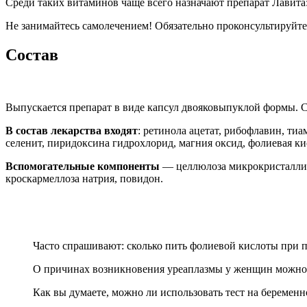
Среди таких витаминов чаще всего назначают препарат Лавита
Не занимайтесь самолечением! Обязательно проконсультируйт
Состав
Выпускается препарат в виде капсул двояковыпуклой формы. 
В состав лекарства входят
: ретинола ацетат, рибофлавин, тиа
селенит, пиридоксина гидрохлорид, магния оксид, фолиевая ки
Вспомогательные компоненты
— целлюлоза микрокристалличе
кроскармеллоза натрия, повидон.
Часто спрашивают: сколько пить фолиевой кислоты при
О причинах возникновения уреаплазмы у женщин можно у
Как вы думаете, можно ли использовать тест на беремен