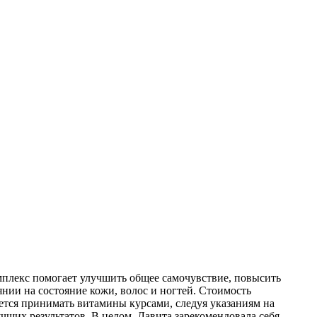
плекс помогает улучшить общее самочувствие, повысить
ии на состояние кожи, волос и ногтей. Стоимость
ется принимать витамины курсами, следуя указаниям на
чших результатов. В целом, Лавита зарекомендовала себя