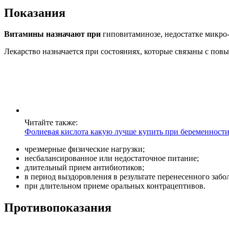
Показания
Витамины назначают при
гиповитаминозе, недостатке микро-
Лекарство назначается при состояниях, которые связаны с по
Читайте также:
Фолиевая кислота какую лучше купить при беременност
чрезмерные физические нагрузки;
несбалансированное или недостаточное питание;
длительный прием антибиотиков;
в период выздоровления в результате перенесенного забо
при длительном приеме оральных контрацептивов.
Противопоказания