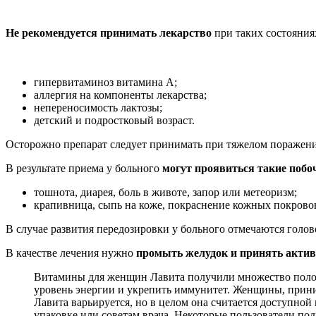
Не рекомендуется принимать лекарство
при таких состояния
гипервитаминоз витамина А;
аллергия на компоненты лекарства;
непереносимость лактозы;
детский и подростковый возраст.
Осторожно препарат следует принимать при тяжелом поражении
В результате приема у больного
могут проявиться такие поб
тошнота, диарея, боль в животе, запор или метеоризм;
крапивница, сыпь на коже, покраснение кожных покрово
В случае развития передозировки у больного отмечаются голово
В качестве лечения нужно
промыть желудок и принять акти
Витамины для женщин Лавита получили множество положи
уровень энергии и укрепить иммунитет. Женщины, прини
Лавита варьируется, но в целом она считается доступно
упаковке или советам врача. Некоторые пользователи по