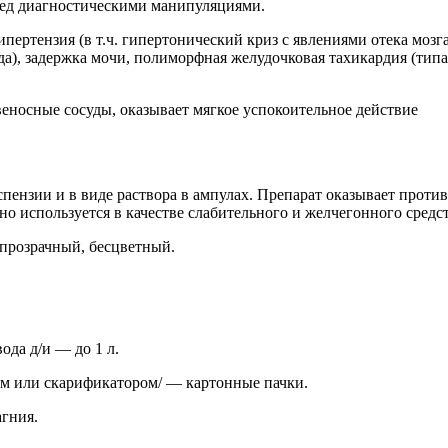
ед диагностическими манипуляциями.
пертензия (в т.ч. гипертонический криз с явлениями отека мозг
), задержка мочи, полиморфная желудочковая тахикардия (типа 
пензии и в виде раствора в ампулах. Препарат оказывает проти
но используется в качестве слабительного и желчегонного средс
прозрачный, бесцветный.
 вода д/и — до 1 л.
ым или скарификатором/ — картонные пачки.
агния.