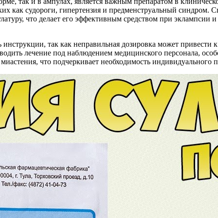
орме, так и в ампулах, является важным препаратом в клиническ
ких как судороги, гипертензия и предменструальный синдром. С
туру, что делает его эффективным средством при эклампсии и
 инструкции, так как неправильная дозировка может привести 
водить лечение под наблюдением медицинского персонала, особ
и миастения, что подчеркивает необходимость индивидуального п