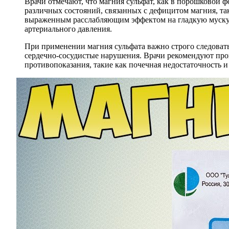
Врачи отмечают, что магния сульфат, как в порошковой ф
различных состояний, связанных с дефицитом магния, та
выраженным расслабляющим эффектом на гладкую мускула
артериального давления.
При применении магния сульфата важно строго следовать
сердечно-сосудистые нарушения. Врачи рекомендуют про
противопоказания, такие как почечная недостаточность 