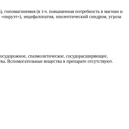
а), гипомагниемия (в т.ч. повышенная потребность в магнии и
«пируэт»), энцефалопатия, эпилептический синдром, угроза
восудорожное, спазмолитическое, сосудорасширяющее,
тва. Вспомогательные вещества в препарате отсутствуют.