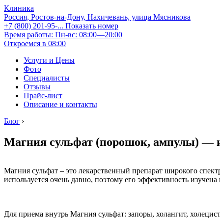
Клиника
Россия, Ростов-на-Дону, Нахичевань, улица Мясникова
+7 (800) 201-95-...
Показать номер
Время работы: Пн-вс: 08:00—20:00
Откроемся в 08:00
Услуги и Цены
Фото
Специалисты
Отзывы
Прайс-лист
Описание и контакты
Блог
›
Магния сульфат (порошок, ампулы) — 
Магния сульфат – это лекарственный препарат широкого спект
используется очень давно, поэтому его эффективность изучен
Для приема внутрь Магния сульфат: запоры, холангит, холецис