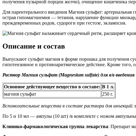
получения пузырной порции желчи), очищение кишечника пер
Для парентерального введения Магния сульфат: артериальная ги
острая гипомагниемия — тетания, нарушение функции миокарда
преждевременных родов, судороги при гестозе, эклампсия.
Описание и состав
Выпускают сульфат магния в форме порошка для получения сус
гипотензивное и противоаритмическое действие. Кроме того, о
Раствор Магния сульфат (Magnesium sulfate) для в/в введения
Основное действующее вещество в составе:
В 1 л.
магния сульфат
250 г.
Вспомогательные вещества в составе раствора для инъекций
:
По 5 и 10 мл — ампулы (10 шт) /в комплекте с ножом ампульн
Клинико-фармакологическая группа лекарства
: Препарат м